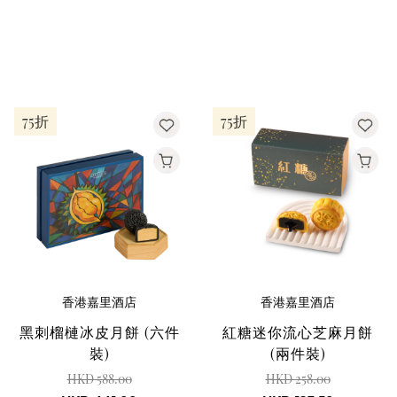
75折
75折
香港嘉里酒店
香港嘉里酒店
黑刺榴槤冰皮月餅 (六件
紅糖迷你流心芝麻月餅
裝)
(兩件裝)
HKD 588.00
HKD 258.00