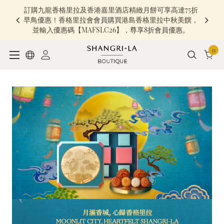
訂購九龍香格里拉及香港嘉里酒店精緻月餅可享高達75折
早鳥優惠！香格里拉會會員購買港島香格里拉中秋美饌，
並輸入優惠碼【MAFSLC26】，尊享8折會員優惠。
0