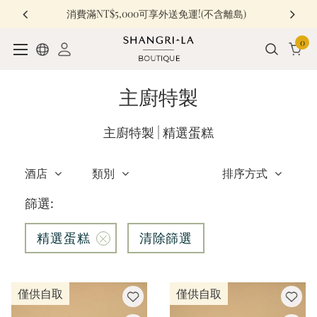
消費滿NT$5,000可享外送免運!(不含離島)
0
主廚特製
主廚特製
|
精選蛋糕
酒店
類別
排序方式
篩選:
精選蛋糕
清除篩選
僅供自取
僅供自取