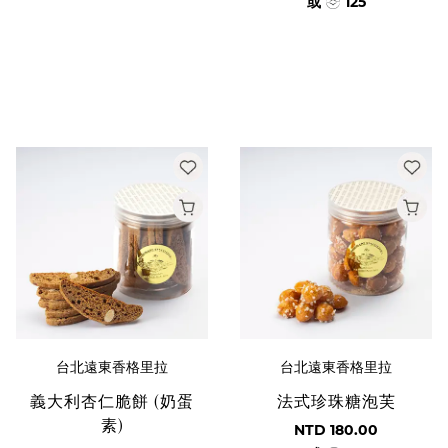
或
125
台北遠東香格里拉
台北遠東香格里拉
義大利杏仁脆餅 (奶蛋
法式珍珠糖泡芙
素)
NTD 180.00