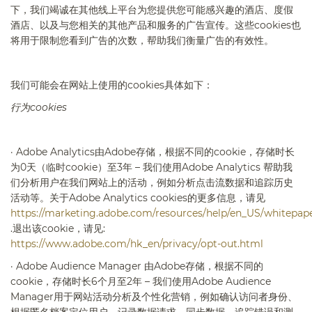
下，我们竭诚在其他线上平台为您提供您可能感兴趣的酒店、度假
酒店、以及与您相关的其他产品和服务的广告宣传。这些
cookies
也
将用于限制您看到广告的次数，帮助我们衡量广告的有效性。
我们可能会在网站上使用的
cookies
具体如下：
行为
cookies
·
Adobe Analytics
由
Adobe
存储，根据不同的
cookie
，存储时长
为
0
天（临时
cookie
）至
3
年 – 我们使用
Adobe Analytics
帮助我
们分析用户在我们网站上的活动，例如分析点击流数据和追踪历史
活动等。关于
Adobe Analytics cookies
的更多信息，请见
https://marketing.adobe.com/resources/help/en_US/whitepape
.
退出该
cookie
，请见
:
https://www.adobe.com/hk_en/privacy/opt-out.html
·
Adobe Audience Manager
由
Adobe
存储，根据不同的
cookie
，存储时长
6
个月至
2
年 – 我们使用
Adobe Audience
Manager
用于网站活动分析及个性化营销，例如确认访问者身份、
根据匿名档案定位用户、记录数据请求、同步数据、追踪错误和测