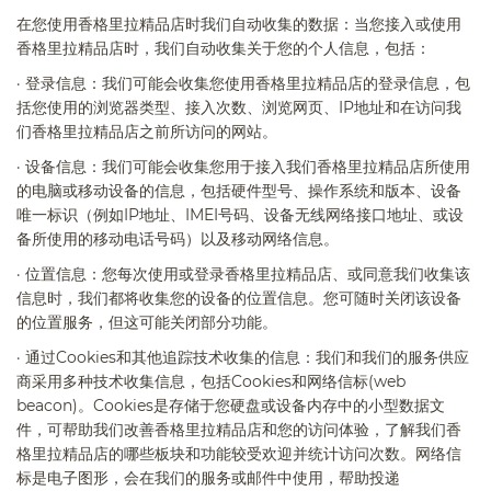
在您使用香格里拉精品
店
时我们自动收集的数据：
当您接入或使用
香格里拉精品
店
时，我们自动收集关于您的个人信息，包括：
·
登录信息：
我们可能会收集您使用香格里拉精品
店
的登录信息，包
括您使用的浏览器类型、接入次数、浏览网页、
IP
地址和在访问我
们香格里拉精品
店
之前所访问的网站。
·
设备信息：
我们可能会收集您用于接入我们香格里拉精品
店
所使用
的电脑或移动设备的信息，包括硬件型号、操作系统和版本、设备
唯一标识（例如
IP
地址、
IMEI
号码、设备无线网络接口地址、或设
备所使用的移动电话号码）以及移动网络信息。
·
位置信息：
您每次使用或登录香格里拉精品
店
、或同意我们收集该
信息时，我们都将收集您的设备的位置信息。您可随时关闭该设备
的位置服务，但这可能关闭部分功能。
·
通过
Cookies
和其他追踪技术收集的信息：
我们和我们的服务供应
商采用多种技术收集信息，包括
Cookies
和网络信标
(web
beacon)
。
Cookies
是存储于您硬盘或设备内存中的小型数据文
件，可帮助我们改善香格里拉精品
店
和您的访问体验，了解我们香
格里拉精品
店
的哪些板块和功能较受欢迎并统计访问次数。网络信
标是电子图形，会在我们的服务或邮件中使用，帮助投递