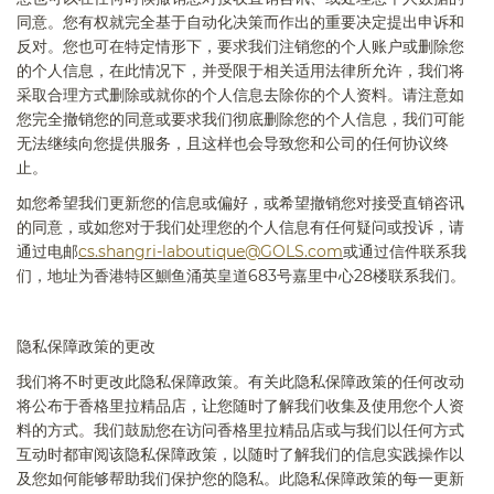
同意。您有权就完全基于自动化决策而作出的重要决定提出申诉和
反对。您也可在特定情形下，要求我们注销您的个人账户或删除您
的个人信息，在此情况下，并受限于相关适用法律所允许，我们将
采取合理方式删除或就你的个人信息去除你的个人资料。请注意如
您完全撤销您的同意或要求我们彻底删除您的个人信息，我们可能
无法继续向您提供服务，且这样也会导致您和公司的任何协议终
止。
如您希望我们更新您的信息或偏好，或希望撤销您对接受直销咨讯
的同意，或如您对于我们处理您的个人信息有任何疑问或投诉，请
通过电邮
cs.shangri-laboutique@GOLS.com
或通过信件联系我
们，地址为香港特区鰂鱼涌英皇道
683
号嘉里中心
28
楼联系我们。
隐私保障政策的更改
我们将不时更改此隐私保障政策。有关此隐私保障政策的任何改动
将公布于香格里拉精品
店
，让您随时了解我们收集及使用您个人资
料的方式。我们鼓励您在访问香格里拉精品
店
或与我们以任何方式
互动时都审阅该隐私保障政策，以随时了解我们的信息实践操作以
及您如何能够帮助我们保护您的隐私。此隐私保障政策的每一更新