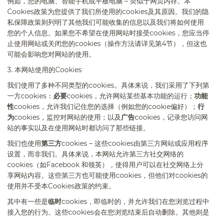
例如，您的电脑、智能手机或平板电脑 – 类似于网页内存。本
Cookies
政策为您提供了我们所使用的
cookies
及其原因。我们的隐
私保障政策则列明了其他我们可能收集的信息以及我们将如何使用
您的个人信息。如果您不希望在使用网站时接受
cookies
，您应当停
止使用网站或关闭您的
cookies
（操作方法请详见第
4
节），但这也
可能会影响您对网站的使用。
3.
本网站使用的
Cookies
我们使用了多种不同类型的
cookies
。具体来说，我们采用了下列第
一方
cookies
：
必要
cookies
，允许网站某些基本功能的运行；
功能
性
cookies
，允许我们记住您的选择（例如您的
cookie
偏好）；
行
为
cookies
，监控对网站的使用；以及
广告
cookies
，记录您访问网
站的事实以及在使用网站时都访问了那些链接。
我们也使用
第三方
cookies
– 这些
cookies
由第三方网站或应用程序
设置，而非我们。具体来说，本网站允许第三方社交网络的
cookies
（如
Facebook
和领英），使得用户可以在社交网络上分
享网站内容。这些第三方也可能使用
cookies
，但他们对
cookies
的
使用并不受本
Cookies
政策的约束。
其中有一些是
临时
cookies
，即临时的，并允许我们在您浏览过程中
接入您的行为。这些
cookies
会在您浏览结束后自动删除。其他则是