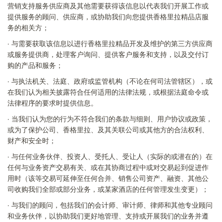
营销支持服务供应商及其他需要获得该信息以代表我们开展工作或
提供服务的顾问、供应商，或协助我们向您提供香格里拉精品
店
服
务的相关方；
·
与需要获取该信息以进行香格里拉精品开发及维护的第三方供应商
或服务提供商，处理客户询问、提供客户服务和支持，以及交付订
购的产品和服务；
·
与执法机关、法庭、政府或监管机构（不论在何司法管辖区），或
在我们认为相关披露符合任何适用的法律法规，或根据法庭命令或
法律程序的要求时提供信息。
·
当我们认为您的行为不符合我们的条款与细则、用户协议或政策，
或为了保护公司、香格里拉、及其关联公司或其他方的合法权利、
财产和安全时；
·
与任何业务伙伴、投资人、受托人、受让人（实际的或潜在的）在
任何与业务资产交易有关、或在其协商过程中或对交易起到促进作
用时（该等交易可延伸至任何合并、销售公司资产、融资、其他公
司收购我们全部或部分业务，或某家酒店的任何管理发生变更）；
·
与我们的顾问，包括我们的会计师、审计师、律师和其他专业顾问
和业务伙伴，以协助我们更好地管理、支持或开展我们的业务并遵