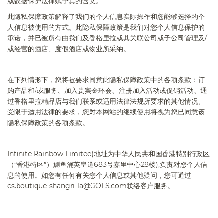
或数据保护法律赋予其的含义。
此隐私保障政策解释了我们的个人信息实际操作和您能够选择的个
人信息被使用的方式。此隐私保障政策是我们对您个人信息保护的
承诺，并已被所有由我们及香格里拉或其关联公司或子公司管理及
/
或经营的酒店、度假酒店或物业所采纳。
在下列情形下，您将被要求同意此隐私保障政策中的各项条款：订
购产品和
/
或服务、加入贵宾金环会、注册加入活动或促销活动、通
过香格里拉精品店与我们联系或适用法律法规所要求的其他情况。
受限于适用法律的要求，您对本网站的继续使用将视为您已同意该
隐私保障政策的各项条款。
Infinite Rainbow Limited
(
地址为中华人民共和国香港特别行政区
（“香港特区”）鰂鱼涌英皇道
683
号嘉里中心
28
楼
),
负责对您个人信
息的使用。如您有任何有关您个人信息或其他疑问，您可通过
cs.boutique-shangri-la@GOLS.com
联络客户服务。