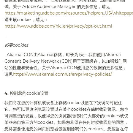
试。关于
Adobe Audience Manager
的更多信息，请见
https://marketing.adobe.com/resources/help/en_US/whitepap
退出该
cookie
，请见：
https://www.adobe.com/hk_en/privacy/opt-out.html
·
必要
cookies
·
Akamai CDN
由
Akamai
存储，时长为
1
天 – 我们使用
Akamai
Content Delivery Network (CDN)
用于页面缓存，以加强我们网
站的性能和安全性。关于
Akamai CDN
使用您的数据的更多信息，
请见
https://www.akamai.com/us/en/privacy-policies/
4.
控制您的
cookie
设置
我们将在您的计算机或设备上存储
cookie
以便在下次访问时记住
它。您可以更改浏览器设置以在某个
cookies
存储时收到警示。您也
可调整您的设置，以使得您的浏览器拒绝我们大部分的
cookies
或仅
某些来自第三方的
cookies
。如果您希望在任何时候收回您的同意，
您将需要使用您的网页浏览器设置删除我们的
cookies
。您应当在每