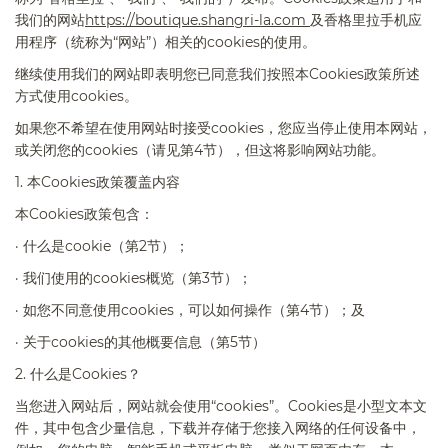
我们的网站
https://boutique.shangri-la.com
及香格里拉手机应
用程序（统称为“网站”）相关的
cookies
的使用。
继续使用我们的网站即表明您已同意我们按照本
Cookies
政策所述
方式使用
cookies
。
如果您不希望在使用网站时接受
cookies
，您应当停止使用本网站，
或关闭您的
cookies
（请见第
4
节），但这将影响网站功能。
1.
本
Cookies
政策覆盖内容
本
Cookies
政策包含：
·
什么是
cookie
（第
2
节）；
·
我们使用的
cookies
概览（第
3
节）；
·
如您不同意使用
cookies
，可以如何操作（第
4
节）；及
·
关于
cookies
的其他概要信息（第
5
节）
2.
什么是
Cookies
？
当您进入网站后，网站就会使用“
cookies
”。
Cookies
是小型文本文
件，其中包含少量信息，下载并存储于您接入网络的任何设备中，