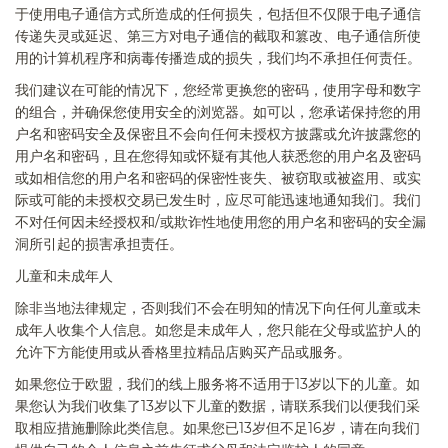
于使用电子通信方式所造成的任何损失，包括但不仅限于电子通信
传递失灵或延迟、第三方对电子通信的截取和篡改、电子通信所使
用的计算机程序和病毒传播造成的损失，我们均不承担任何责任。
我们建议在可能的情况下，您经常更换您的密码，使用字母和数字
的组合，并确保您使用安全的浏览器。如可以，您承诺保持您的用
户名和密码安全及保密且不会向任何未授权方披露或允许披露您的
用户名和密码，且在您得知或怀疑有其他人获悉您的用户名及密码
或如相信您的用户名和密码的保密性丧失、被窃取或被盗用、或实
际或可能的未授权交易已发生时，应尽可能迅速地通知我们。我们
不对任何因未经授权和
/
或欺诈性地使用您的用户名和密码的安全漏
洞所引起的损害承担责任。
儿童和未成年人
除非当地法律规定，否则我们不会在明知的情况下向任何儿童或未
成年人收集个人信息。如您是未成年人，您只能在父母或监护人的
允许下方能使用或从香格里拉精品
店
购买产品或服务。
如果您位于欧盟，我们的线上服务将不适用于
13
岁以下的儿童。如
果您认为我们收集了
13
岁以下儿童的数据，请联系我们以便我们采
取相应措施删除此类信息。如果您已
13
岁但不足
16
岁，请在向我们