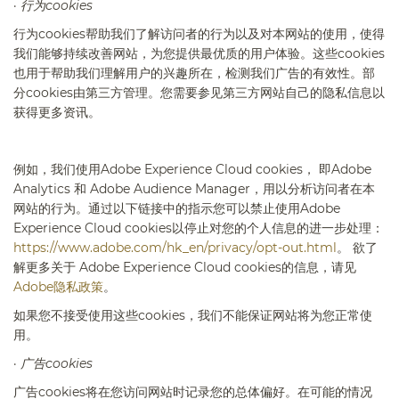
·
行为
cookies
行为
cookies
帮助我们了解访问者的行为以及对本网站的使用，使得
我们能够持续改善网站，为您提供最优质的用户体验。这些
cookies
也用于帮助我们理解用户的兴趣所在，检测我们广告的有效性。部
分
cookies
由第三方管理。您需要参见第三方网站自己的隐私信息以
获得更多资讯。
例如，我们使用
Adobe Experience Cloud cookies
， 即
Adobe
Analytics
和
Adobe Audience Manager
，用以分析访问者在本
网站的行为。通过以下链接中的指示您可以禁止使用
Adobe
Experience Cloud cookies
以停止对您的个人信息的进一步处理：
https://www.adobe.com/hk_en/privacy/opt-out.html
。 欲了
解更多关于
Adobe Experience Cloud cookies
的信息，请见
Adobe
隐私政策
。
如果您不接受使用这些
cookies
，我们不能保证网站将为您正常使
用。
·
广告
cookies
广告
cookies
将在您访问网站时记录您的总体偏好。在可能的情况