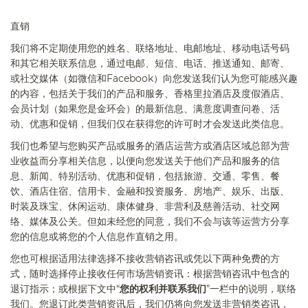
直销
我们将不定期使用您的姓名、联络地址、电邮地址、移动电话号码
和其它相关联系信息，通过电邮、短信、电话、推送通知、邮寄、
或社交媒体（如微信和
Facebook
）向您发送我们认为您可能感兴趣
的内容，包括关于我们的产品和服务、香格里拉酒店及度假酒店、
会员计划（如果您是金环会）的最新信息、满意度调查问卷、活
动、优惠和促销，但我们仅在获得您的许可时才会发送此类信息。
我们也希望与您购买产品或服务的酒店运营方或酒店区域总部为营
业收益而分享相关信息，以便向您发送关于他们产品和服务的信
息、新闻、特别活动、优惠和促销，包括旅游、交通、零售、餐
饮、酒店住宿、信用卡、金融和投资服务、房地产、娱乐、出版、
时装及珠宝、休闲运动、康体健身、非营利及慈善活动、社交网
络、媒体及公关。但如未经您的同意，我们不会与该等运营方分享
您的信息或将您的个人信息作直销之用。
您也可根据适用法律选择不接收营销咨讯或凭以下两种免费的方
式，随时选择停止接收任何市场营销资讯：根据营销咨讯中包含的
退订指示；或根据下文中“
您的权利并联系我们
”一栏中的说明，联络
我们。您退订此类营销资讯后，我们仍将向您发送非营销类咨讯，